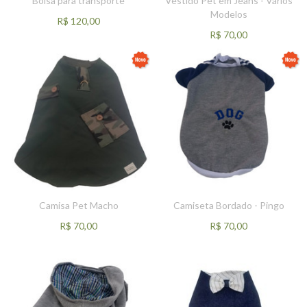
Bolsa para transporte
Vestido Pet em Jeans - Vários
Modelos
R$
120,00
R$
70,00
Camisa Pet Macho
Camiseta Bordado - Pingo
R$
70,00
R$
70,00