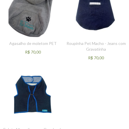
Agasalho de moletom PET
Roupinha Pet Macho - Jeans com
Gravatinha
R$
70,00
R$
70,00