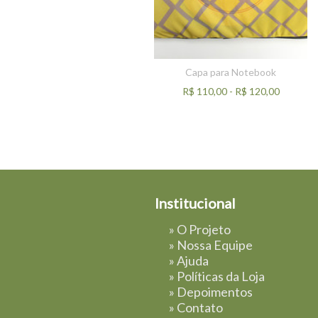
Capa para Notebook
R$
110,00
-
R$
120,00
Institucional
»
O Projeto
»
Nossa Equipe
»
Ajuda
»
Políticas da Loja
»
Depoimentos
»
Contato